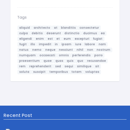
Tags
aliquid
architecto
at
blanditiis
consectetur
culpa
debitis
deserunt
distinctio
ducimus
ea
eligendi
enim
est
et
eum
excepturi
fugiat
fugit
illo
impedit
in
ipsam
iure
labore
nam
natus
nemo
neque
nesciunt
nihil
non
nostrum
numquam
occaecati
omnis
perferendis
porro
praesentium
quae
quas
quis
quo
recusandae
rem
reprehenderit
sed
sequi
similique
sit
soluta
suscipit
temporibus
totam
voluptas
Recent Post