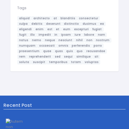
Tags
aliquid
architecto
at
blanditiis
consectetur
culpa
debitis
deserunt
distinctio
ducimus
ea
eligendi
enim
est
et
eum
excepturi
fugiat
fugit
illo
impedit
in
ipsam
iure
labore
nam
natus
nemo
neque
nesciunt
nihil
non
nostrum
numquam
occaecati
omnis
perferendis
porro
praesentium
quae
quas
quis
quo
recusandae
rem
reprehenderit
sed
sequi
similique
sit
soluta
suscipit
temporibus
totam
voluptas
Recent Post