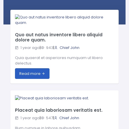
Quo aut natus inventore libero aliquid
dolore quam.
1 year ago
|
943
|
Chief John
Quia quaerat et asperiores numquam ut libero
delectus.
Read more
Placeat quia laboriosam veritatis est.
1 year ago
|
547
|
Chief John
Illum cumque in labore quibusdam.